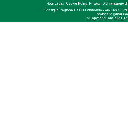
Note Legali
Cookie Policy
Privacy
Dichiarazione di 
Consiglio Regionale della Lombardia - Via Fabio Filzi
protocollo.generale
© Copyright Consiglio Region