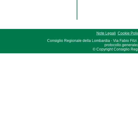
Note Legali
Cookie Poli
Consiglio Regionale della Lombardia - Via Fabio Filzi
protocollo.generale
© Copyright Consiglio Region