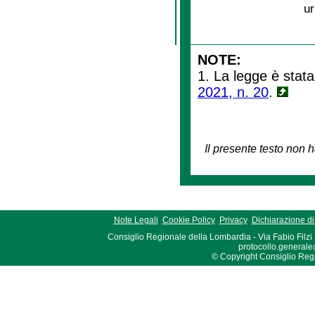
ur
NOTE:
1. La legge è stata
2021, n. 20
.
Il presente testo non h
Note Legali
Cookie Policy
Privacy
Dichiarazione di 
Consiglio Regionale della Lombardia - Via Fabio Filzi
protocollo.generale
© Copyright Consiglio Region