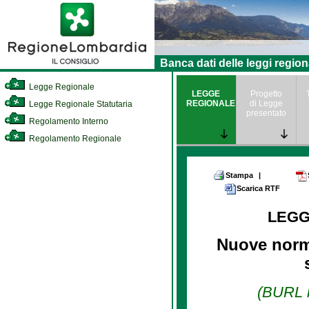
Banca dati delle leggi region
Legge Regionale
LEGGE
Progetto
REGIONALE
di Legge
Legge Regionale Statutaria
presentato
Regolamento Interno
Regolamento Regionale
Stampa
|
Scarica RTF
LEGG
Nuove norme
(BURL n