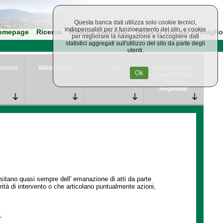
Questa banca dati utilizza solo cookie tecnici,
indispensabili per il funzionamento del sito, e cookie
omepage
Ricerca
Ricerca avanzata
Torna al sito del consiglio
per migliorare la navigazione e raccogliere dati
statistici aggregati sull'utilizzo del sito da parte degli
utenti.
azione
Valutazione
Studi
Provvedimenti
Ok
attuativi della
Giunta
Regionale
ssitano quasi sempre dell' emanazione di atti da parte
ità di intervento o che articolano puntualmente azioni,
.