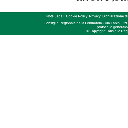
Note Legali
Cookie Policy
Privacy
Dichiarazione di 
Consiglio Regionale della Lombardia - Via Fabio Filzi
protocollo.generale
© Copyright Consiglio Region