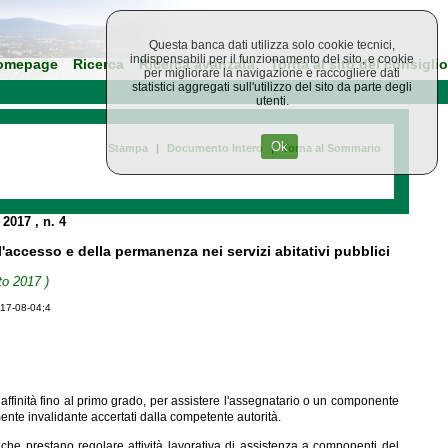
Questa banca dati utilizza solo cookie tecnici,
indispensabili per il funzionamento del sito, e cookie
omepage
Ricerca
Ricerca avanzata
Torna al sito del consiglio
per migliorare la navigazione e raccogliere dati
statistici aggregati sull'utilizzo del sito da parte degli
utenti.
Ok
Stampa
|
Documento Intero
|
Torna al Sommario
o 2017
, n. 4
l'accesso e della permanenza nei servizi abitativi pubblici
to 2017 )
017-08-04;4
affinità fino al primo grado, per assistere l'assegnatario o un componente
ente invalidante accertati dalla competente autorità.
 che prestano regolare attività lavorativa di assistenza a componenti del