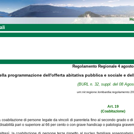
H
ali
Regolamento Regionale
4 agost
ella programmazione dell'offerta abitativa pubblica e sociale e del
(BURL n. 32, suppl. del 08 Agos
urn:nir:regione.lombardia:regolamento:2
Art. 19
(Coabitazione)
coabitazione di persone legate da vincoli di parentela fino al secondo grado o di 
disabilità pari o superiore al 66 per cento o con grave handicap o patologia gravem
ltresì, la coabitazione di persone terze rispetto al nucleo familiare assegnatario