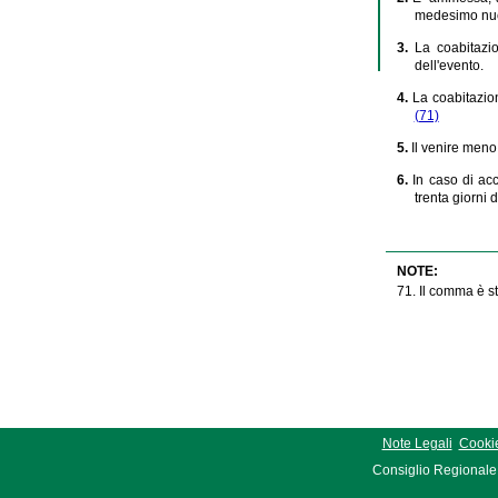
medesimo nucl
3.
La coabitazio
dell'evento.
4.
La coabitazion
(71)
5.
Il venire meno
6.
In caso di acc
trenta giorni 
NOTE:
71. Il comma è st
Note Legali
Cookie
Consiglio Regionale 