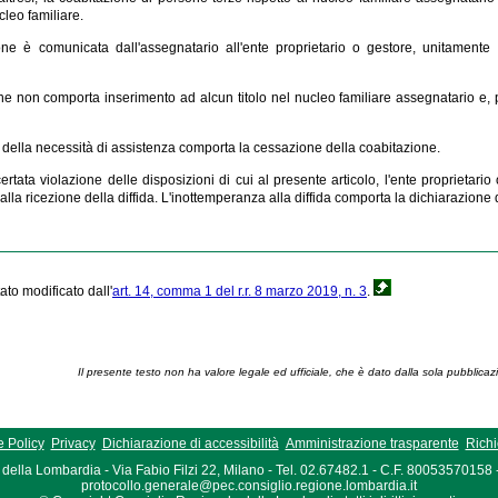
eo familiare.
ne è comunicata dall'assegnatario all'ente proprietario o gestore, unitamente al
e non comporta inserimento ad alcun titolo nel nucleo familiare assegnatario e, per
 della necessità di assistenza comporta la cessazione della coabitazione.
ertata violazione delle disposizioni di cui al presente articolo, l'ente proprietario 
dalla ricezione della diffida. L'inottemperanza alla diffida comporta la dichiarazio
ato modificato dall'
art. 14, comma 1 del r.r. 8 marzo 2019, n. 3
.
Il presente testo non ha valore legale ed ufficiale, che è dato dalla sola pubblicaz
 Policy
Privacy
Dichiarazione di accessibilità
Amministrazione trasparente
Richi
della Lombardia - Via Fabio Filzi 22, Milano - Tel. 02.67482.1 - C.F. 80053570158
protocollo.generale@pec.consiglio.regione.lombardia.it