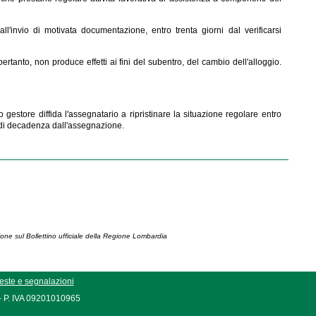
l'invio di motivata documentazione, entro trenta giorni dal verificarsi
tanto, non produce effetti ai fini del subentro, del cambio dell'alloggio.
o gestore diffida l'assegnatario a ripristinare la situazione regolare entro
ne di decadenza dall'assegnazione.
ione sul Bollettino ufficiale della Regione Lombardia
este e segnalazioni
 - P. IVA 09201010965