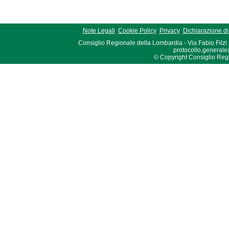
Note Legali
Cookie Policy
Privacy
Dichiarazione di 
Consiglio Regionale della Lombardia - Via Fabio Filzi
protocollo.generale
© Copyright Consiglio Region