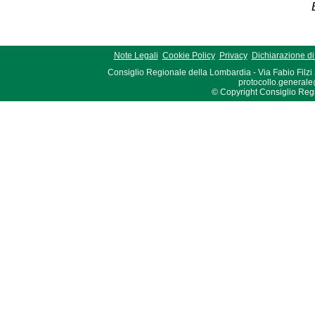
Note Legali
Cookie Policy
Privacy
Dichiarazione di 
Consiglio Regionale della Lombardia - Via Fabio Filzi
protocollo.generale
© Copyright Consiglio Region