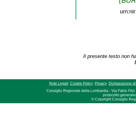
(BURL
urn:ni
Il presente testo non ha
Note Legali
Cookie Policy
Privacy
Dichiarazione di 
Consiglio Regionale della Lombardia - Via Fabio Filzi
protocollo.generale
© Copyright Consiglio Region