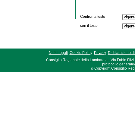
Confronta testo
con il testo
Note Legali
Cookie Policy
Privacy
Dichiarazione di 
Consiglio Regionale della Lombardia - Via Fabio Filzi
protocollo.generale
© Copyright Consiglio Region