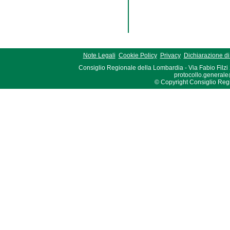
Note Legali
Cookie Policy
Privacy
Dichiarazione di 
Consiglio Regionale della Lombardia - Via Fabio Filzi
protocollo.generale
© Copyright Consiglio Region