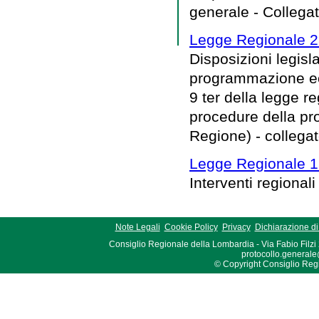
generale - Collega
Legge Regionale 2
Disposizioni legisl
programmazione eco
9 ter della legge 
procedure della pro
Regione) - collega
Legge Regionale 15
Interventi regionali
Note Legali
Cookie Policy
Privacy
Dichiarazione di 
Consiglio Regionale della Lombardia - Via Fabio Filzi
protocollo.generale
© Copyright Consiglio Region