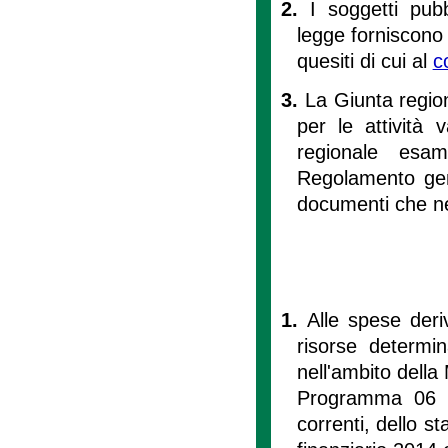
2.
I soggetti pubb
legge forniscono 
quesiti di cui al
c
3.
La Giunta region
per le attività 
regionale esa
Regolamento gen
documenti che n
1.
Alle spese deriv
risorse determi
nell'ambito della 
Programma 06 (In
correnti, dello st