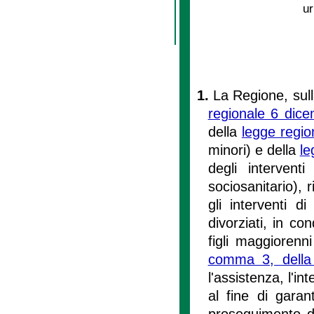
ur
1.
La Regione, sulla
regionale 6 dic
della
legge regio
minori) e della
le
degli intervent
sociosanitario), 
gli interventi d
divorziati, in con
figli maggiorenn
comma 3, della
l'assistenza, l'in
al fine di garant
proseguimento di