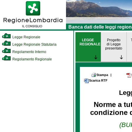
Banca dati delle leggi region
Legge Regionale
LEGGE
Progetto
REGIONALE
di Legge
Legge Regionale Statutaria
presentato
Regolamento Interno
Regolamento Regionale
Stampa
|
Scarica RTF
Leg
Norme a tut
condizione d
(BUR