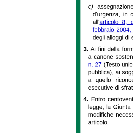
c)
assegnazione
d'urgenza, in d
all'
articolo 8,
febbraio 2004,
degli alloggi di
3.
Ai fini della fo
a canone sosteni
n. 27
(Testo unico
pubblica), ai sogg
a quello ricono
esecutive di sfrat
4.
Entro centovent
legge, la Giunta
modifiche necess
articolo.