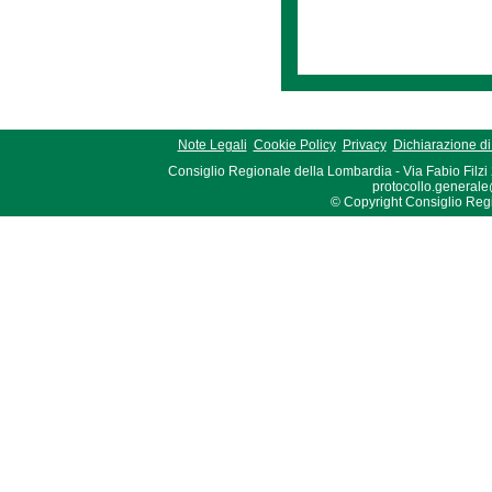
Note Legali
Cookie Policy
Privacy
Dichiarazione di 
Consiglio Regionale della Lombardia - Via Fabio Filzi
protocollo.generale
© Copyright Consiglio Region