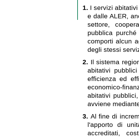
1.
I servizi abitati
e dalle ALER, anc
settore, cooper
pubblica purché 
comporti alcun ag
degli stessi servi
2.
Il sistema regio
abitativi pubbli
efficienza ed eff
economico-finanz
abitativi pubblici
avviene mediante
3.
Al fine di increm
l'apporto di uni
accreditati, cos