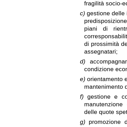
fragilità socio-
c)
gestione delle 
predisposizione
piani di rien
corresponsabil
di prossimità d
assegnatari;
d)
accompagname
condizione econ
e)
orientamento e 
mantenimento de
f)
gestione e co
manutenzione o
delle quote spett
g)
promozione d