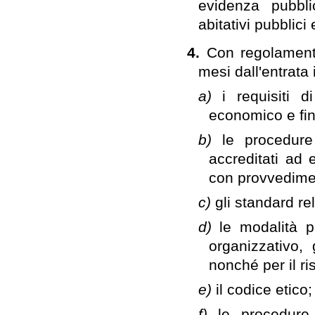
evidenza pubbli
abitativi pubblici 
4.
Con regolamento
mesi dall'entrata 
a)
i requisiti d
economico e fin
b)
le procedure
accreditati ad e
con provvedimen
c)
gli standard rel
d)
le modalità pe
organizzativo,
nonché per il ri
e)
il codice etico;
f)
le procedure