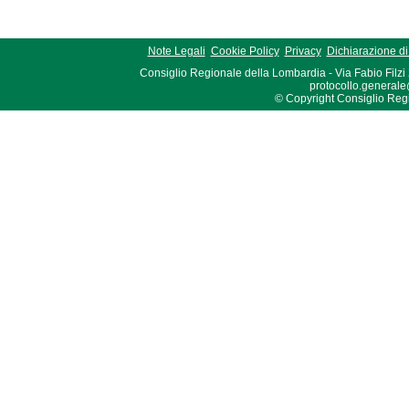
Note Legali
Cookie Policy
Privacy
Dichiarazione di 
Consiglio Regionale della Lombardia - Via Fabio Filzi
protocollo.generale
© Copyright Consiglio Region