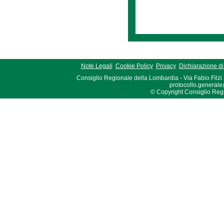
Note Legali
Cookie Policy
Privacy
Dichiarazione di 
Consiglio Regionale della Lombardia - Via Fabio Filzi
protocollo.generale
© Copyright Consiglio Region