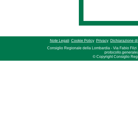
Note Legali
Cookie Policy
Privacy
Dichiarazione di 
Consiglio Regionale della Lombardia - Via Fabio Filzi
protocollo.generale
© Copyright Consiglio Region