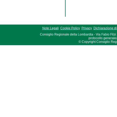
Note Legali
Cookie Policy
Privacy
Dichiarazione di 
Consiglio Regionale della Lombardia - Via Fabio Filzi
protocollo.generale
© Copyright Consiglio Region