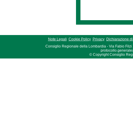
Note Legali
Cookie Policy
Privacy
Dichiarazione di 
Consiglio Regionale della Lombardia - Via Fabio Filzi
protocollo.generale
© Copyright Consiglio Region