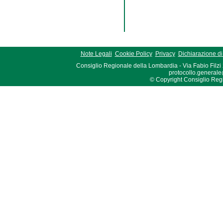
Note Legali
Cookie Policy
Privacy
Dichiarazione di 
Consiglio Regionale della Lombardia - Via Fabio Filzi
protocollo.generale
© Copyright Consiglio Region