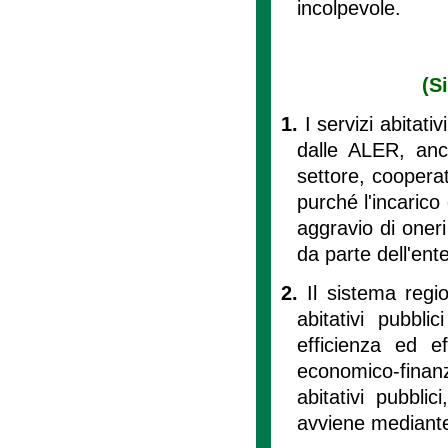
incolpevole.
(S
1.
I servizi abitati
dalle ALER, anch
settore, cooperat
purché l'incarico
aggravio di oneri 
da parte dell'ente
2.
Il sistema regi
abitativi pubbl
efficienza ed ef
economico-finanz
abitativi pubblic
avviene mediante