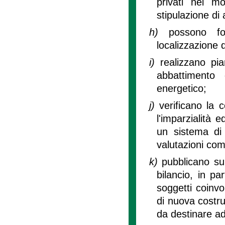
privati nei mo
stipulazione di
h)
possono fo
localizzazione de
i)
realizzano pia
abbattimento 
energetico;
j)
verificano la 
l'imparzialità 
un sistema di 
valutazioni comp
k)
pubblicano sul
bilancio, in par
soggetti coinvol
di nuova costruz
da destinare ad 