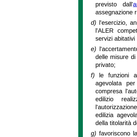
previsto dall'
a
assegnazione rel
d)
l'esercizio, 
l'ALER compete
servizi abitativi
e)
l'accertament
delle misure di
privato;
f)
le funzioni a
agevolata per
compresa l'aut
edilizio rea
l'autorizzazion
edilizia agevol
della titolarità 
g)
favoriscono l