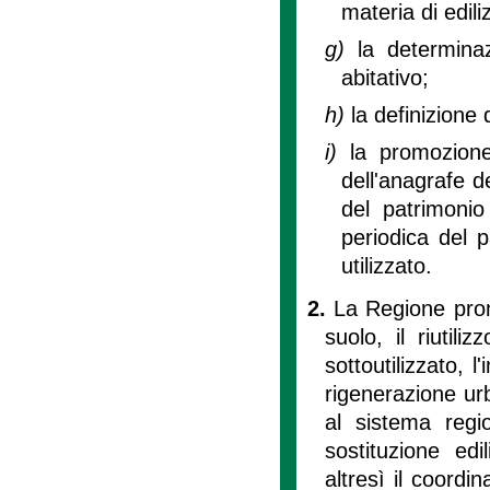
materia di ediliz
g)
la determina
abitativo;
h)
la definizione 
i)
la promozion
dell'anagrafe de
del patrimonio 
periodica del 
utilizzato.
2.
La Regione prom
suolo, il riutili
sottoutilizzato, l
rigenerazione urb
al sistema region
sostituzione edi
altresì il coordi