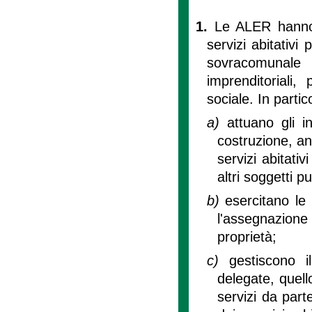
1.
Le ALER hanno 
servizi abitativ
sovracomunale
imprenditoriali,
sociale. In parti
a)
attuano gli i
costruzione, an
servizi abitativ
altri soggetti pu
b)
esercitano le
l'assegnazione d
proprietà;
c)
gestiscono i
delegate, quello
servizi da parte