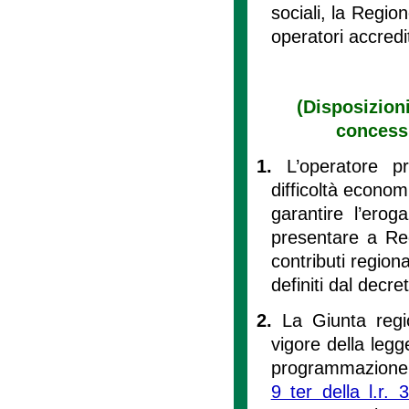
sociali, la Regio
operatori accredi
(Disposizioni
concessi
1.
L’operatore 
difficoltà econom
garantire l’erog
presentare a Reg
contributi regiona
definiti dal decre
2.
La Giunta regi
vigore della legg
programmazione e
9 ter della l.r.