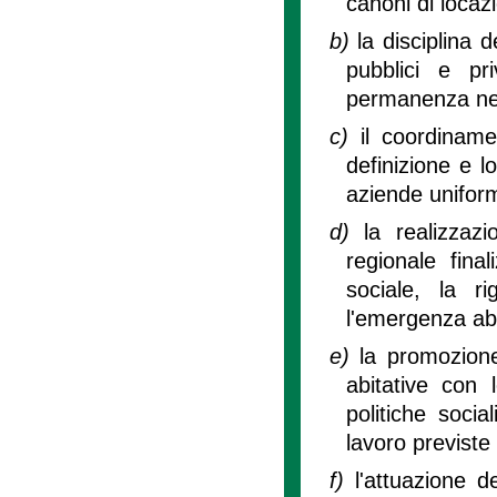
canoni di locaz
b)
la disciplina 
pubblici e pri
permanenza ne
c)
il coordiname
definizione e l
aziende uniform
d)
la realizzaz
regionale final
sociale, la r
l'emergenza abi
e)
la promozione
abitative con l
politiche socia
lavoro previste
f)
l'attuazione de