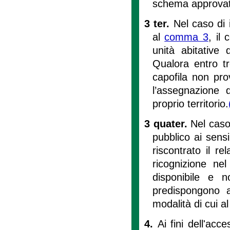
schema approvato
3 ter.
Nel caso di 
al
comma 3
, il
unità abitative 
Qualora entro tr
capofila non pr
l’assegnazione d
proprio territorio.
3 quater.
Nel caso
pubblico ai sens
riscontrato il re
ricognizione nel
disponibile e no
predispongono a
modalità di cui a
4.
Ai fini dell'acc