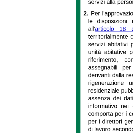
servizi alla pers
2.
Per l'approvazio
le disposizioni
all'
articolo 18 d
territorialmente 
servizi abitativ
unità abitative p
riferimento, c
assegnabili pe
derivanti dalla r
rigenerazione u
residenziale pubb
assenza dei dati
informativo nei
comporta per i co
per i direttori g
di lavoro secondo