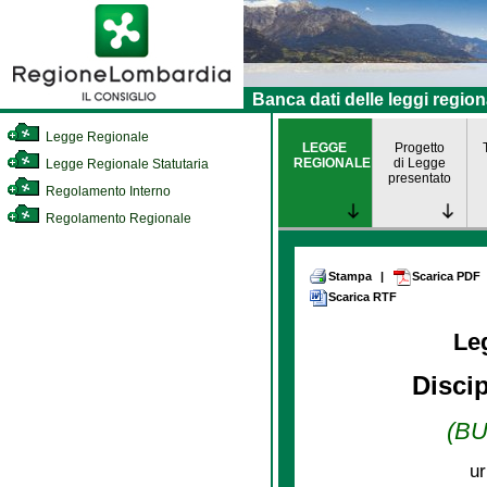
Banca dati delle leggi region
Legge Regionale
LEGGE
Progetto
REGIONALE
di Legge
Legge Regionale Statutaria
presentato
Regolamento Interno
Regolamento Regionale
Stampa
|
Scarica PDF
Scarica RTF
Le
Discip
(BU
ur