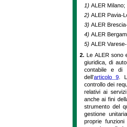
1)
ALER Milano;
2)
ALER Pavia-Lo
3)
ALER Brescia
4)
ALER Bergamo
5)
ALER Varese-
2.
Le ALER sono en
giuridica, di aut
contabile e di
dell'
articolo 9
. L
controllo dei re
relativi ai servi
anche ai fini del
strumento del qu
gestione unitaria
proprie funzioni