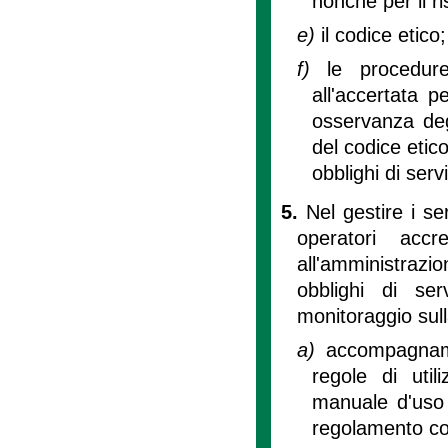
nonché per il ri
e)
il codice etico;
f)
le procedur
all'accertata p
osservanza degl
del codice etic
obblighi di serv
5.
Nel gestire i se
operatori accr
all'amministrazio
obblighi di ser
monitoraggio sull
a)
accompagnamen
regole di util
manuale d'uso d
regolamento co