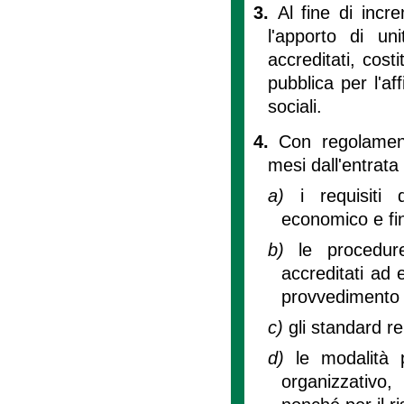
3.
Al fine di incre
l'apporto di un
accreditati, cost
pubblica per l'af
sociali.
4.
Con regolament
mesi dall'entrata 
a)
i requisiti 
economico e fin
b)
le procedur
accreditati ad e
provvedimento 
c)
gli standard rel
d)
le modalità p
organizzativo,