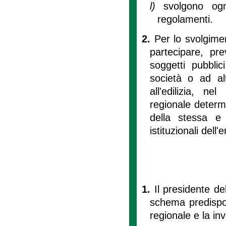
l)
svolgono ogn
regolamenti.
2.
Per lo svolgimen
partecipare, pre
soggetti pubblic
società o ad al
all'edilizia, ne
regionale determin
della stessa e g
istituzionali dell'e
1.
Il presidente d
schema predispos
regionale e la in