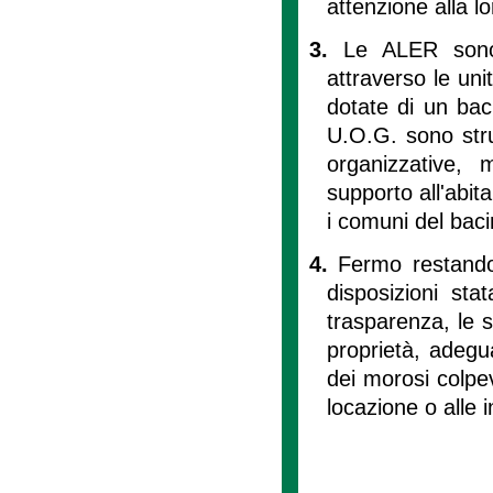
attenzione alla l
3.
Le ALER sono 
attraverso le uni
dotate di un baci
U.O.G. sono stru
organizzative, 
supporto all'abit
i comuni del bacin
4.
Fermo restando
disposizioni sta
trasparenza, le s
proprietà, adegua
dei morosi colpev
locazione o alle 