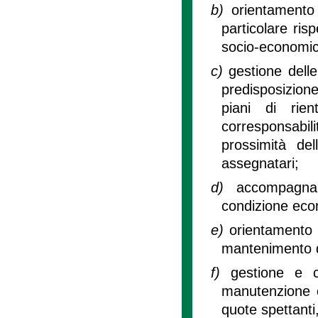
b)
orientamento
particolare risp
socio-economic
c)
gestione delle
predisposizion
piani di rien
corresponsabil
prossimità del
assegnatari;
d)
accompagnam
condizione econ
e)
orientamento e
mantenimento de
f)
gestione e c
manutenzione or
quote spettanti,