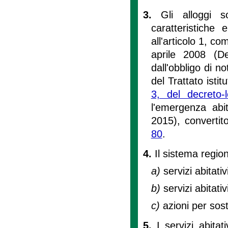
3.
Gli alloggi 
caratteristiche 
all'articolo 1, c
aprile 2008 (Def
dall'obbligo di no
del Trattato isti
3, del decreto
l'emergenza abi
2015), convertit
80
.
4.
Il sistema regiona
a)
servizi abitativ
b)
servizi abitativ
c)
azioni per sos
5.
I servizi abita