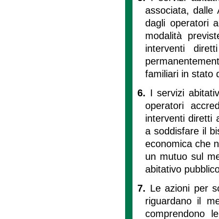
associata, dalle
dagli operatori ac
modalità previs
interventi diret
permanentemente 
familiari in stato
6.
I servizi abitat
operatori accredi
interventi diretti
a soddisfare il b
economica che no
un mutuo sul mer
abitativo pubblico
7.
Le azioni per s
riguardano il mer
comprendono le 