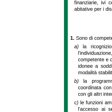
finanziarie, ivi
abitative per i dis
1.
Sono di compet
a)
la ricognizi
l'individuazi
competente e con
idonee a soddis
modalità stabili
b)
la programm
coordinata con 
con gli altri in
c)
le funzioni am
l'accesso ai se