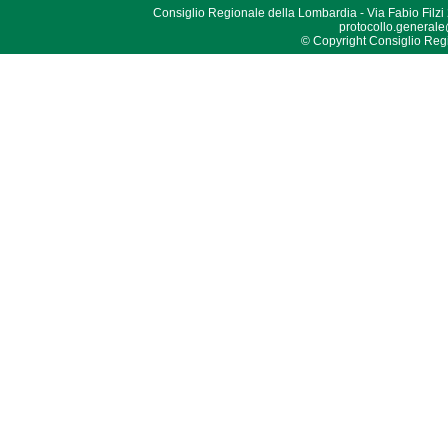
Consiglio Regionale della Lombardia - Via Fabio Filzi
protocollo.generale
© Copyright Consiglio Region