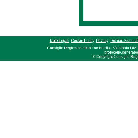
Note Legali
Cookie Policy
Privacy
Dichiarazione di 
Consiglio Regionale della Lombardia - Via Fabio Filzi
protocollo.generale
© Copyright Consiglio Region