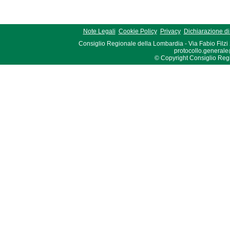
Note Legali
Cookie Policy
Privacy
Dichiarazione di 
Consiglio Regionale della Lombardia - Via Fabio Filzi
protocollo.generale
© Copyright Consiglio Region