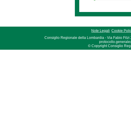
Note Legali
Cookie Poli
Consiglio Regionale della Lombardia - Via Fabio Filzi
protocollo.generale
© Copyright Consiglio Region