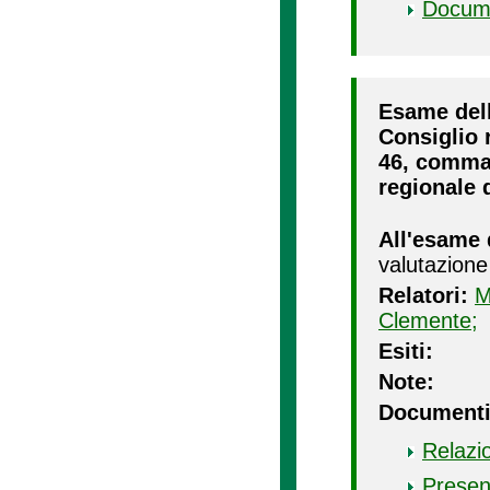
Docum
Esame dell
Consiglio r
46, comma 2
regionale d
All'esame 
valutazione
Relatori:
M
Clemente;
Esiti:
Note:
Documenti
Relazi
Presen