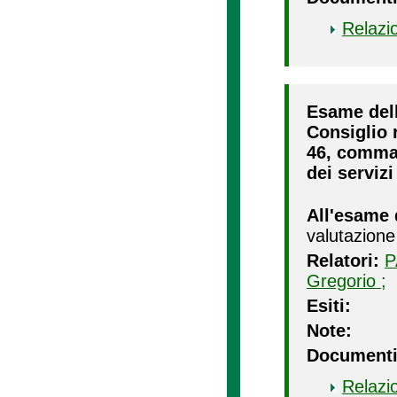
Relazi
Esame dell
Consiglio r
46, comma 2
dei servizi
All'esame 
valutazione
Relatori:
P
Gregorio ;
Esiti:
Note:
Documenti
Relazi