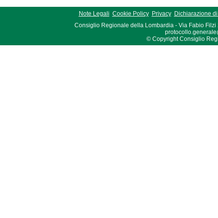
Note Legali
Cookie Policy
Privacy
Dichiarazione di 
Consiglio Regionale della Lombardia - Via Fabio Filzi
protocollo.generale
© Copyright Consiglio Region