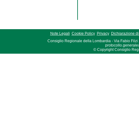
Note Legali
Cookie Policy
Privacy
Dichiarazione di 
Consiglio Regionale della Lombardia - Via Fabio Filzi
protocollo.generale
© Copyright Consiglio Region