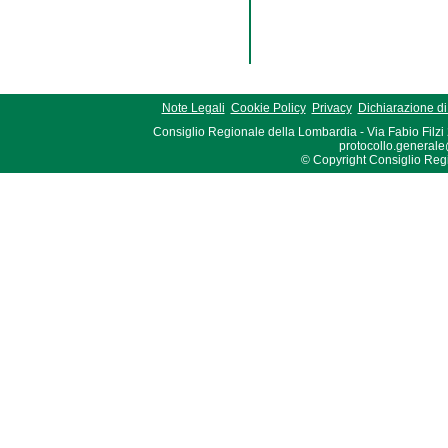
Note Legali
Cookie Policy
Privacy
Dichiarazione di 
Consiglio Regionale della Lombardia - Via Fabio Filzi
protocollo.generale
© Copyright Consiglio Region