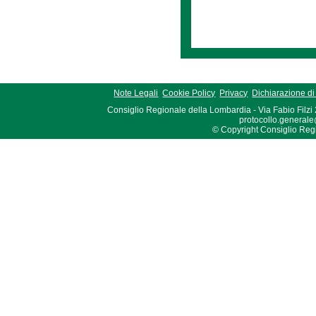
Note Legali
Cookie Policy
Privacy
Dichiarazione di 
Consiglio Regionale della Lombardia - Via Fabio Filzi
protocollo.generale
© Copyright Consiglio Region