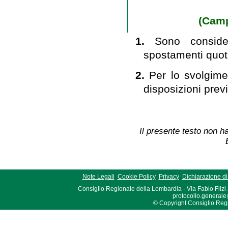
(Camp
1.
Sono conside
spostamenti quoti
2.
Per lo svolgime
disposizioni previ
Il presente testo non ha
Note Legali
Cookie Policy
Privacy
Dichiarazione di 
Consiglio Regionale della Lombardia - Via Fabio Filzi
protocollo.generale
© Copyright Consiglio Region