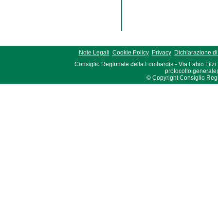
Note Legali
Cookie Policy
Privacy
Dichiarazione di 
Consiglio Regionale della Lombardia - Via Fabio Filzi
protocollo.generale
© Copyright Consiglio Region