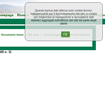
Questa banca dati utilizza solo cookie tecnici,
indispensabili per il funzionamento del sito, e cookie
omepage
Ricerca
Ricerca avanzata
Torna al sito del consiglio
per migliorare la navigazione e raccogliere dati
statistici aggregati sull'utilizzo del sito da parte degli
utenti.
Ok
Documento Intero
|
Rif. attivi
|
Testi previgenti
|
Altre informazioni
20 n. 11