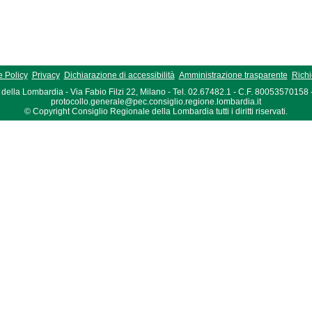
 Policy
Privacy
Dichiarazione di accessibilità
Amministrazione trasparente
Richi
della Lombardia - Via Fabio Filzi 22, Milano - Tel. 02.67482.1 - C.F. 80053570158
protocollo.generale@pec.consiglio.regione.lombardia.it
© Copyright Consiglio Regionale della Lombardia tutti i diritti riservati.