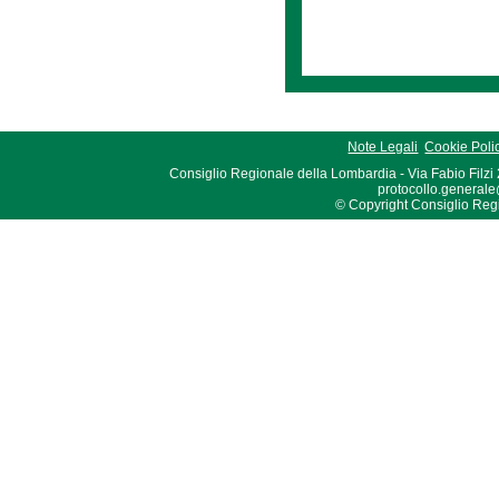
Note Legali
Cookie Poli
Consiglio Regionale della Lombardia - Via Fabio Filzi
protocollo.generale
© Copyright Consiglio Region