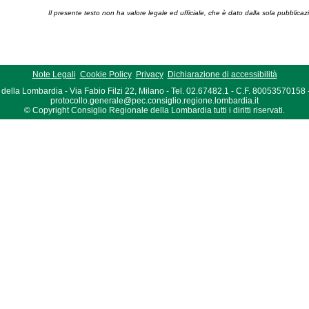
Il presente testo non ha valore legale ed ufficiale, che è dato dalla sola pubblicaz
Note Legali
Cookie Policy
Privacy
Dichiarazione di accessibilità
della Lombardia - Via Fabio Filzi 22, Milano - Tel. 02.67482.1 - C.F. 80053570158
protocollo.generale@pec.consiglio.regione.lombardia.it
© Copyright Consiglio Regionale della Lombardia tutti i diritti riservati.