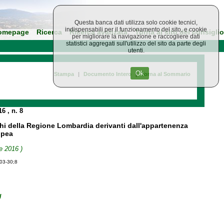
Questa banca dati utilizza solo cookie tecnici,
indispensabili per il funzionamento del sito, e cookie
omepage
Ricerca
Ricerca avanzata
Torna al sito del consiglio
per migliorare la navigazione e raccogliere dati
statistici aggregati sull'utilizzo del sito da parte degli
utenti.
Ok
Stampa
|
Documento Intero
|
Torna al Sommario
016
, n. 8
hi della Regione Lombardia derivanti dall'appartenenza
ropea
e 2016 )
-03-30;8
I