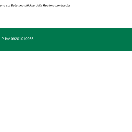
ione sul Bollettino ufficiale della Regione Lombardia
 - P. IVA 09201010965