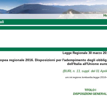
H
ali
Legge Regionale
30 marzo 2
opea regionale 2016. Disposizioni per l'adempimento degli obblig
dell'Italia all'Unione eu
(BURL n. 13, suppl. del 01 April
urn:nir:regione.lombardia:legge:2016
TITOLO I
DISPOSIZIONI GENERAL