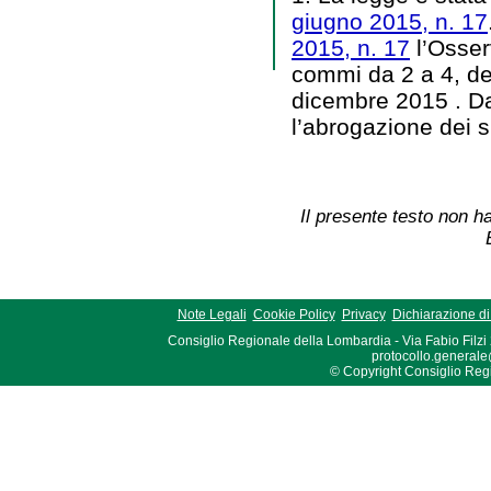
giugno 2015, n. 17
2015, n. 17
l’Osserv
commi da 2 a 4, del
dicembre 2015 . Da
l’abrogazione dei 
Il presente testo non ha
Note Legali
Cookie Policy
Privacy
Dichiarazione di 
Consiglio Regionale della Lombardia - Via Fabio Filzi
protocollo.generale
© Copyright Consiglio Region