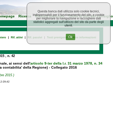
Questa banca dati utilizza solo cookie tecnici,
indispensabili per il funzionamento del sito, e cookie
omepage
Ricerca
Ricerca avanzata
Torna al sito del consiglio
per migliorare la navigazione e raccogliere dati
statistici aggregati sull'utilizzo del sito da parte degli
utenti.
Ok
tero
|
Rif. attivi
|
Rif. passivi
|
Testi previgenti
|
Altre informazioni
015
, n. 42
le, ai sensi dell'
articolo 9-ter della l.r. 31 marzo 1978, n. 34
 contabilita' della Regione) - Collegato 2016
bre 2015 )
12-29;42