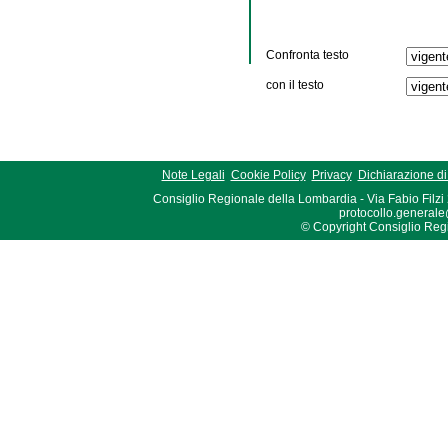
Confronta testo
con il testo
Note Legali
Cookie Policy
Privacy
Dichiarazione di 
Consiglio Regionale della Lombardia - Via Fabio Filzi
protocollo.generale
© Copyright Consiglio Region