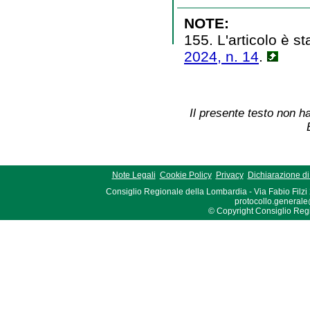
NOTE:
155. L'articolo è st
2024, n. 14
.
Il presente testo non ha
Note Legali
Cookie Policy
Privacy
Dichiarazione di 
Consiglio Regionale della Lombardia - Via Fabio Filzi
protocollo.generale
© Copyright Consiglio Region