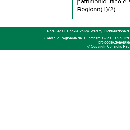
patrimonio ittico e
Regione(1)(2)
Note Legali
Cookie Policy
Privacy
Dichiarazione di 
Consiglio Regionale della Lombardia - Via Fabio Filzi
protocollo.generale
© Copyright Consiglio Region