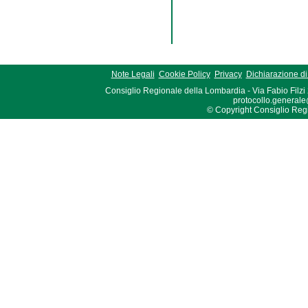
Note Legali
Cookie Policy
Privacy
Dichiarazione di 
Consiglio Regionale della Lombardia - Via Fabio Filzi
protocollo.generale
© Copyright Consiglio Region