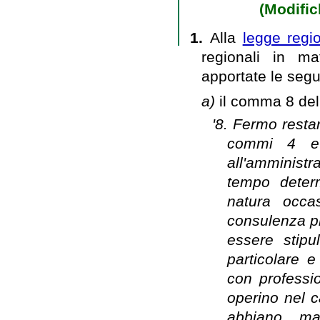
(Modific
1.
Alla
legge regi
regionali in ma
apportate le segu
a)
il comma 8 dell
'8. Fermo restan
commi 4 e 
all'amministr
tempo determ
natura occa
consulenza pr
essere stipu
particolare 
con professio
operino nel 
abbiano mat