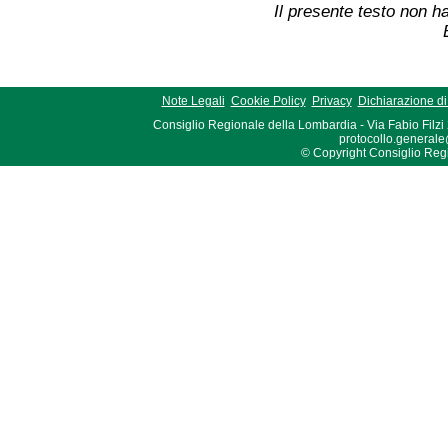
Il presente testo non ha
Note Legali
Cookie Policy
Privacy
Dichiarazione di 
Consiglio Regionale della Lombardia - Via Fabio Filzi
protocollo.generale
© Copyright Consiglio Region