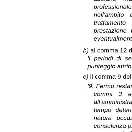
professionale
nell'ambito 
trattamento
prestazione 
eventualmente 
b)
al comma 12 del
'I periodi di s
punteggio attrib
c)
il comma 9 dell
'9. Fermo restan
commi 3 e 
all'amministr
tempo determ
natura occa
consulenza pr