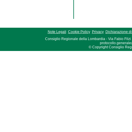
Note Legali
Cookie Policy
Privacy
Dichiarazione di 
Consiglio Regionale della Lombardia - Via Fabio Filzi
protocollo.generale
© Copyright Consiglio Region