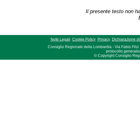
Il presente testo non ha
Note Legali
Cookie Policy
Privacy
Dichiarazione di 
Consiglio Regionale della Lombardia - Via Fabio Filzi
protocollo.generale
© Copyright Consiglio Region