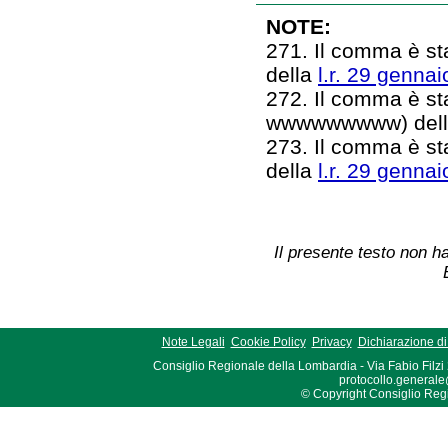
NOTE:
271. Il comma è sta
della
l.r. 29 gennai
272. Il comma è stat
wwwwwwwww) del
273. Il comma è sta
della
l.r. 29 gennai
Il presente testo non ha
Note Legali
Cookie Policy
Privacy
Dichiarazione di 
Consiglio Regionale della Lombardia - Via Fabio Filzi
protocollo.generale
© Copyright Consiglio Region