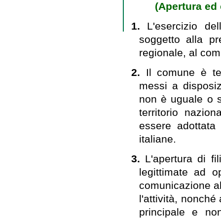
(Apertura ed 
1.
L'esercizio de
soggetto alla p
regionale, al com
2.
Il comune è ten
messi a disposiz
non è uguale o s
territorio nazi
essere adottata
italiane.
3.
L'apertura di fi
legittimate ad
comunicazione al 
l'attività, nonch
principale e no