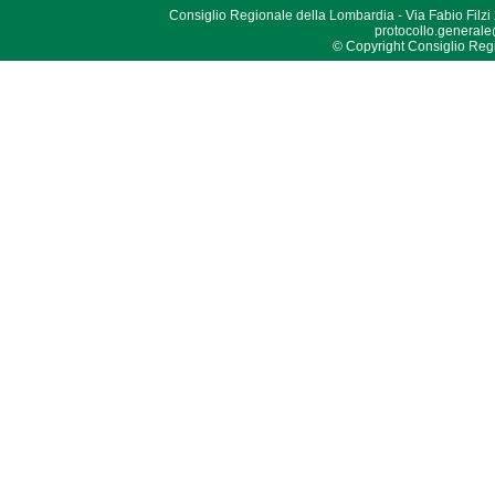
Consiglio Regionale della Lombardia - Via Fabio Filzi
protocollo.generale
© Copyright Consiglio Region