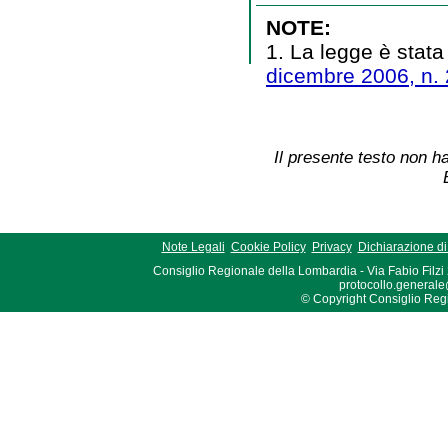
NOTE:
1. La legge è stata
dicembre 2006, n.
Il presente testo non ha
Note Legali
Cookie Policy
Privacy
Dichiarazione di 
Consiglio Regionale della Lombardia - Via Fabio Filzi
protocollo.generale
© Copyright Consiglio Region