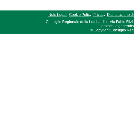
Note Legali
Cookie Policy
Privacy
Dichiarazione di 
Consiglio Regionale della Lombardia - Via Fabio Filzi
protocollo.generale
© Copyright Consiglio Region