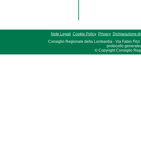
Note Legali
Cookie Policy
Privacy
Dichiarazione di 
Consiglio Regionale della Lombardia - Via Fabio Filzi
protocollo.generale
© Copyright Consiglio Region