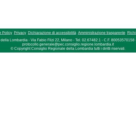
 Policy
Privacy
Dichiarazione di accessibilità
Amministrazione trasparente
Richi
della Lombardia - Via Fabio Filzi 22, Milano - Tel. 02.67482.1 - C.F. 80053570158
protocollo.generale@pec.consiglio.regione.lombardia.it
© Copyright Consiglio Regionale della Lombardia tutti i diritti riservati.