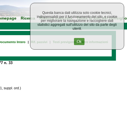
Questa banca dati utilizza solo cookie tecnici,
indispensabili per il funzionamento del sito, e cookie
omepage
Ricerca
Ricerca avanzata
Torna al sito del consiglio
per migliorare la navigazione e raccogliere dati
statistici aggregati sull'utilizzo del sito da parte degli
utenti.
Ok
ocumento Intero
|
Rif. passivi
|
Testi previgenti
|
Altre informazioni
7 n. 33
1, suppl. ord.)