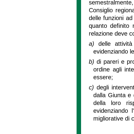
semestralmente, 
Consiglio region
delle funzioni ad
quanto definito 
relazione deve co
a)
delle attivit
evidenziando le 
b)
di pareri e pr
ordine agli int
essere;
c)
degli interven
dalla Giunta e d
della loro ris
evidenziando 
migliorative di cu