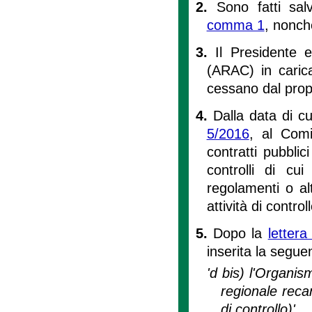
2.
Sono fatti salv
comma 1
, nonché
3.
Il Presidente e
(ARAC) in carica
cessano dal propr
4.
Dalla data di c
5/2016
, al Comi
contratti pubblici 
controlli di cui 
regolamenti o alt
attività di controll
5.
Dopo la
lettera
inserita la segue
'd bis) l'Organism
regionale recan
di controllo)'.