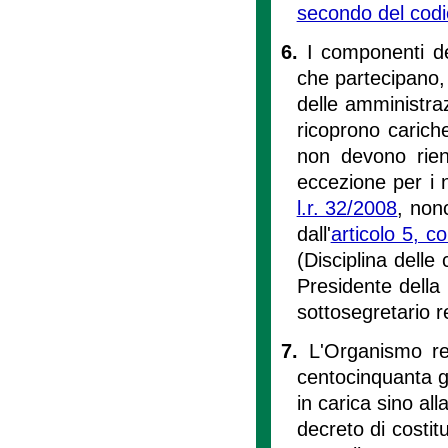
secondo del codi
6.
I componenti d
che partecipano, i
delle amministraz
ricoprono cariche 
non devono rientr
eccezione per i 
l.r. 32/2008
, non
dall'
articolo 5, 
(Disciplina delle 
Presidente della
sottosegretario r
7.
L'Organismo reg
centocinquanta gi
in carica sino all
decreto di costit