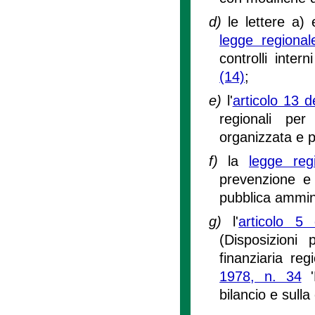
d)
le lettere a)
legge regiona
controlli intern
(14)
;
e)
l'
articolo 13 
regionali per
organizzata e p
f)
la
legge re
prevenzione e l
pubblica ammin
g)
l'
articolo 5
(Disposizioni
finanziaria reg
1978, n. 34
'
bilancio e sulla