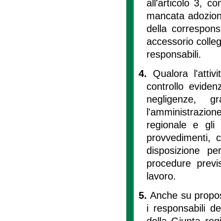
all'articolo 3, c
mancata adozione
della correspons
accessorio collega
responsabili.
4.
Qualora l'attiv
controllo evidenz
negligenze, g
l'amministrazion
regionale e gli
provvedimenti, c
disposizione pe
procedure previs
lavoro.
5.
Anche su propost
i responsabili d
della Giunta reg