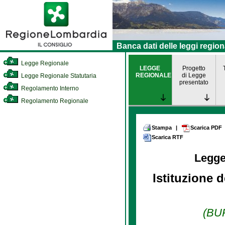
Banca dati delle leggi region
Legge Regionale
LEGGE
Progetto
REGIONALE
di Legge
Legge Regionale Statutaria
presentato
Regolamento Interno
Regolamento Regionale
Stampa
|
Scarica PDF
Scarica RTF
Legge
Istituzione d
(BUR