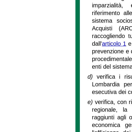
imparzialità,
riferimento all
sistema socio
Acquisti (A
raccogliendo tu
dall'
articolo 1
e 
prevenzione e de
procedimentale 
enti del sistem
d)
verifica i ri
Lombardia per
esecutiva dei con
e)
verifica, con 
regionale, la 
raggiunti agli o
economica gest