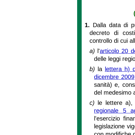
1.
Dalla data di p
decreto di costi
controllo di cui all
a)
l'
articolo 20 d
delle leggi reg
b)
la
lettera h) 
dicembre 2009
sanità) e, con
del medesimo a
c)
le lettere a)
regionale 5 a
l'esercizio fi
legislazione vi
con modifiche di