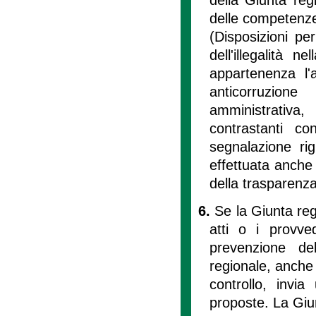
delle competenze 
(Disposizioni pe
dell'illegalità 
appartenenza l'a
anticorruzione
amministrativa
contrastanti c
segnalazione ri
effettuata anche
della trasparenza
6.
Se la Giunta reg
atti o i provve
prevenzione de
regionale, anche 
controllo, invi
proposte. La Giun