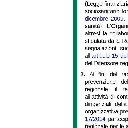
(Legge finanziari
sociosanitario lo
dicembre 2009, 
sanità). L'Organ
altresì la collab
stipulata dalla 
segnalazioni sug
all'
articolo 15 de
del Difensore reg
2.
Ai fini del r
prevenzione de
regionale, il r
all’attività di co
dirigenziali del
organizzativa prep
17/2014
partecip
regionale per le 