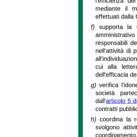
l'efficienza d
mediante il mo
effettuati dalla
f)
supporta la G
amministrativo 
responsabili de
nell'attività d
all'individuazio
cui alla lette
dell'efficacia d
g)
verifica l'idon
società parte
dall'
articolo 5 d
contratti pubblic
h)
coordina la r
svolgono attiv
coordinamento,