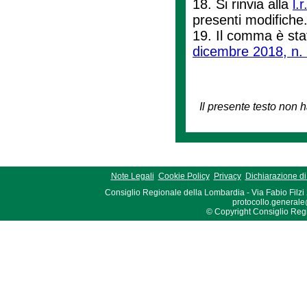
18. Si rinvia alla
l.
presenti modifiche
19. Il comma è stat
dicembre 2018, n.
Il presente testo non h
Note Legali
Cookie Policy
Privacy
Dichiarazione di 
Consiglio Regionale della Lombardia - Via Fabio Filzi
protocollo.generale
© Copyright Consiglio Region