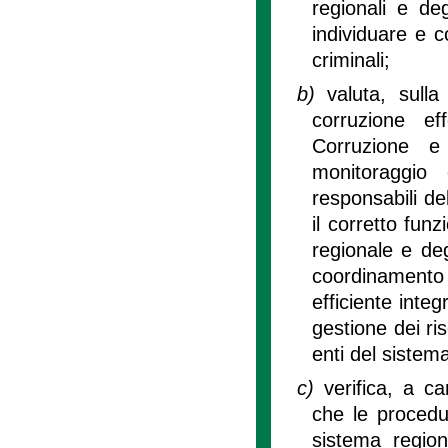
regionali e deg
individuare e co
criminali;
b)
valuta, sulla
corruzione ef
Corruzione e
monitoraggio d
responsabili del
il corretto fun
regionale e deg
coordinamento t
efficiente integ
gestione dei ris
enti del sistem
c)
verifica, a c
che le procedur
sistema regio