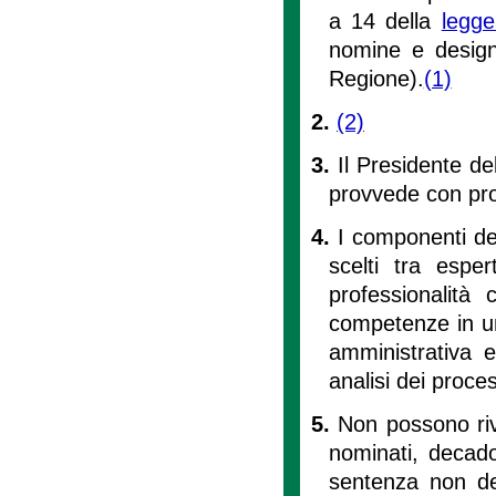
a 14 della
legge
nomine e designa
Regione).
(1)
2.
(2)
3.
Il Presidente de
provvede con prop
4.
I componenti del
scelti tra espe
professionalità
competenze in una
amministrativa e 
analisi dei proces
5.
Non possono riv
nominati, decado
sentenza non defi