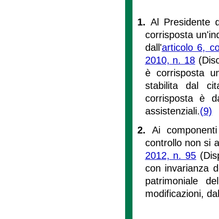
1.
Al Presidente d
corrisposta un'ind
dall'
articolo 6, 
2010, n. 18
(Disc
è corrisposta u
stabilita dal c
corrisposta è d
assistenziali.
(9)
2.
Ai componenti 
controllo non si a
2012, n. 95
(Disp
con invarianza d
patrimoniale de
modificazioni, da