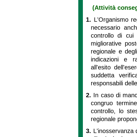
(Attività conseg
1.
L'Organismo regi
necessario anc
controllo di cui a
migliorative pos
regionale e degli
indicazioni e 
all'esito dell'ese
suddetta verifi
responsabili dell
2.
In caso di manc
congruo termine 
controllo, lo st
regionale propone
3.
L'inosservanza de