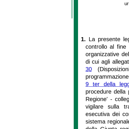
ur
1.
La presente leg
controllo al fine
organizzative del
di cui agli alleg
30
(Disposizion
programmazione e
9 ter della le
procedure della 
Regione' - colleg
vigilare sulla 
esecutiva dei con
sistema regionale,
della Giunta reg